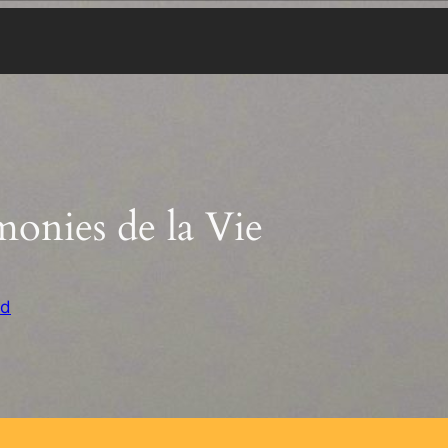
onies de la Vie
ed