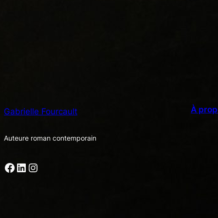
À prop
Gabrielle Fourcault
Auteure roman contemporain
Facebook
LinkedIn
Instagram