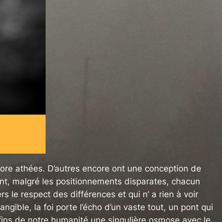
core athées. D’autres encore ont une conception de
tant, malgré les positionnements disparates, chacun
rs le respect des différences et qui n’ a rien à voir
gible, la foi porte l’écho d’un vaste tout, un pont qui
nfins de notre humanité une singulière osmose avec le